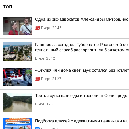
ТОП
Одна из экс-адвокатов Александры Митрошиной
Вчера, 20:46
Главное за сегодня:. Губернатор Ростовской 
гениальный способ распорядиться бюджетом сво
Вчера, 23:12
«Отключили дома свет, муж остался без котлет
Вчера, 21:27
Третьи сутки надежды и тревоги: в Сочи прод
Вчера, 17:36
Подборка пляжей с адекватными ценниками на