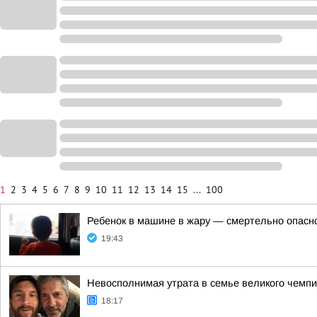
1
2
3
4
5
6
7
8
9
10
11
12
13
14
15
...
100
Ребенок в машине в жару — смертельно опасн
19:43
Невосполнимая утрата в семье великого чемпи
18:17