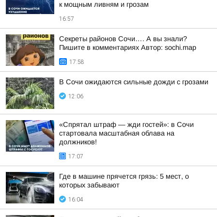
к мощным ливням и грозам
16:57
Секреты районов Сочи…. А вы знали?
Пишите в комментариях Автор: sochi.map
17:58
В Сочи ожидаются сильные дожди с грозами
12:06
«Спрятал штраф — жди гостей»: в Сочи
стартовала масштабная облава на
должников!
17:07
Где в машине прячется грязь: 5 мест, о
которых забывают
16:04