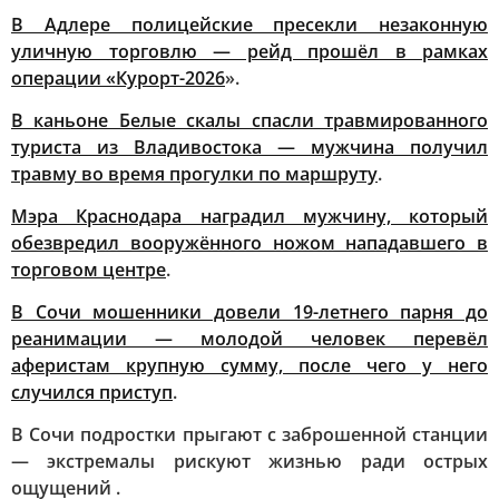
В Адлере полицейские пресекли незаконную
уличную торговлю — рейд прошёл в рамках
операции «Курорт-2026
».
В каньоне Белые скалы спасли травмированного
туриста из Владивостока — мужчина получил
травму во время прогулки по маршруту
.
Мэра Краснодара наградил мужчину, который
обезвредил вооружённого ножом нападавшего в
торговом центре
.
В Сочи мошенники довели 19-летнего парня до
реанимации — молодой человек перевёл
аферистам крупную сумму, после чего у него
случился приступ
.
В Сочи подростки прыгают с заброшенной станции
— экстремалы рискуют жизнью ради острых
ощущений .