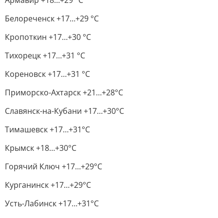
Армавир +18…+29 °С
Белореченск +17…+29 °С
Кропоткин +17…+30 °С
Тихорецк +17…+31 °С
Кореновск +17…+31 °С
Приморско-Ахтарск +21…+28°С
Славянск-на-Кубани +17…+30°С
Тимашевск +17…+31°С
Крымск +18…+30°С
Горячий Ключ +17…+29°С
Курганинск +17…+29°С
Усть-Лабинск +17…+31°С