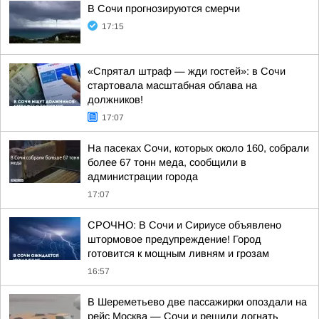
В Сочи прогнозируются смерчи
17:15
«Спрятал штраф — жди гостей»: в Сочи
стартовала масштабная облава на
должников!
17:07
На пасеках Сочи, которых около 160, собрали
более 67 тонн меда, сообщили в
администрации города
17:07
СРОЧНО: В Сочи и Сириусе объявлено
штормовое предупреждение! Город
готовится к мощным ливням и грозам
16:57
В Шереметьево две пассажирки опоздали на
рейс Москва — Сочи и решили догнать