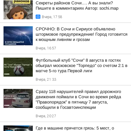
Секреты районов Сочи…. А вы знали?
Пишите в комментариях Автор: sochi.map
Вчера, 17:58
СРОЧНО: В Сочи и Сириусе объявлено
штормовое предупреждение! Город готовится
к мощным ливням и грозам
Вчера, 16:57
Футбольный клуб "Сочи" 8 августа в гостях
обыграл московское "Торпедо" со счетом 2:1 в
матче 5-го тура Первой лиги
Вчера, 21:33
Сразу 118 нарушителей правил дорожного
движения поймали в Сочи во время рейда
"Правопорядок" в пятницу 7 августа,
сообщили в Госавтоинспекции
Вчера, 20:27
Где в машине прячется грязь: 5 мест, о