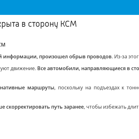
крыта в сторону КСМ
СМ
й информации, произошел обрыв проводов
. Из-за эт
руют движение.
Все автомобили, направляющиеся в ст
рнативные маршруты
, поскольку на подъездах к то
е скорректировать путь заранее
, чтобы избежать дли