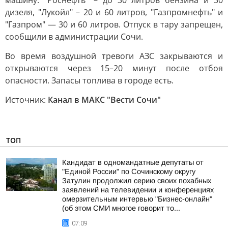
машину: "Роснефть" – до 30 литров бензина и 30
дизеля, "Лукойл" – 20 и 60 литров, "Газпромнефть" и
"Газпром" — 30 и 60 литров. Отпуск в тару запрещен,
сообщили в администрации Сочи.
Во время воздушной тревоги АЗС закрываются и
открываются через 15–20 минут после отбоя
опасности. Запасы топлива в городе есть.
Источник:
Канал в МАКС "Вести Сочи"
ТОП
Кандидат в одномандатные депутаты от
"Единой России" по Сочинскому округу
Затулин продолжил серию своих похабных
заявлений на телевидении и конференциях
омерзительным интервью "Бизнес-онлайн"
(об этом СМИ многое говорит то...
07:09